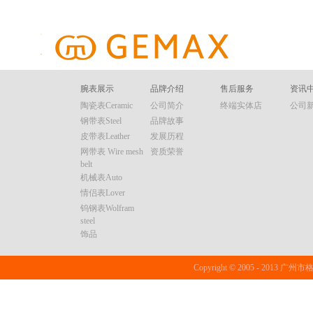
腕表展示
品牌介绍
售后服务
资讯
陶瓷表Ceramic
公司简介
终端实体店
公司
钢带表Steel
品牌故事
皮带表Leather
发展历程
网带表 Wire mesh
资质荣誉
belt
机械表Auto
情侣表Lover
钨钢表Wolfram
steel
饰品
Copyright © 2005 - 20