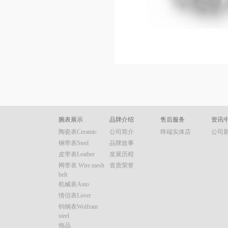
腕表展示
品牌介绍
售后服务
资讯
陶瓷表Ceramic
公司简介
终端实体店
公司
钢带表Steel
品牌故事
皮带表Leather
发展历程
网带表 Wire mesh
资质荣誉
belt
机械表Auto
情侣表Lover
钨钢表Wolfram
steel
饰品