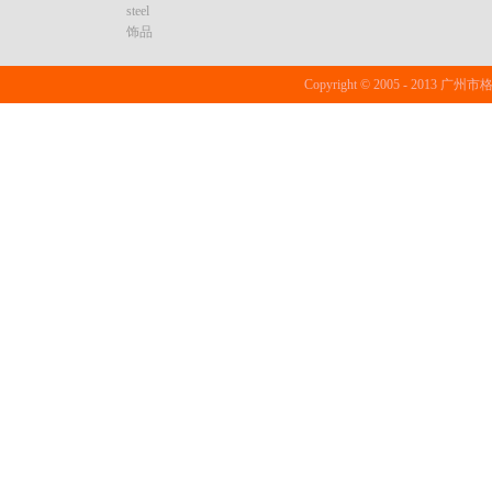
steel
饰品
Copyright © 2005 - 20