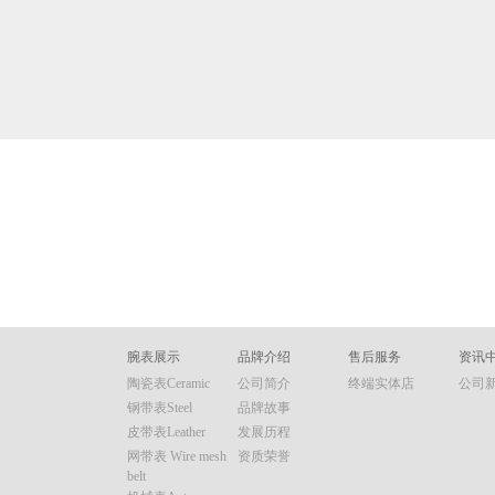
腕表展示
品牌介绍
售后服务
资讯
陶瓷表Ceramic
公司简介
终端实体店
公司
钢带表Steel
品牌故事
皮带表Leather
发展历程
网带表 Wire mesh
资质荣誉
belt