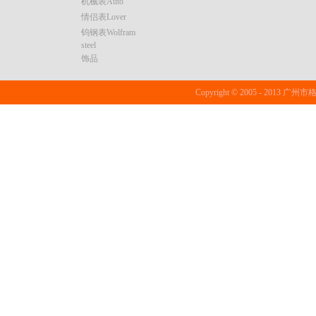
机械表Auto
情侣表Lover
钨钢表Wolfram
steel
饰品
Copyright © 2005 - 20