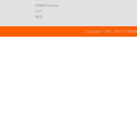
钨钢表Wolfram
steel
饰品
Copyright © 2005 - 20