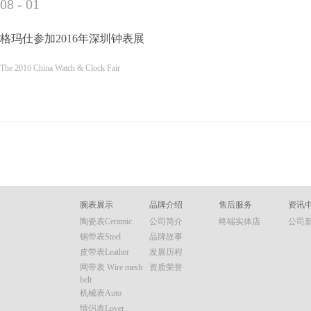
08
-
01
格玛仕参加2016年深圳钟表展
The 2016 China Watch & Clock Fair
腕表展示
品牌介绍
售后服务
资讯
陶瓷表Ceramic
公司简介
终端实体店
公司
钢带表Steel
品牌故事
皮带表Leather
发展历程
网带表 Wire mesh
资质荣誉
belt
机械表Auto
情侣表Lover