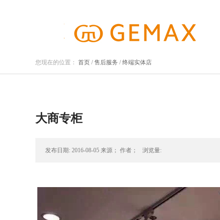
您现在的位置：
首页
/
售后服务
/
终端实体店
大商专柜
发布日期:
2016-08-05
来源；
作者；
浏览量: