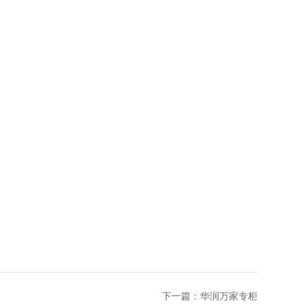
下一篇：
华润万家专柜