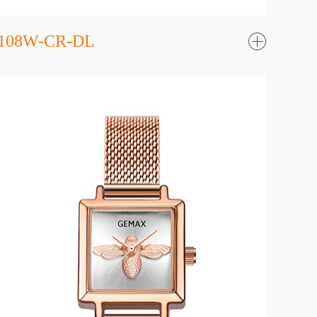
108W-CR-DL
了
解更
多