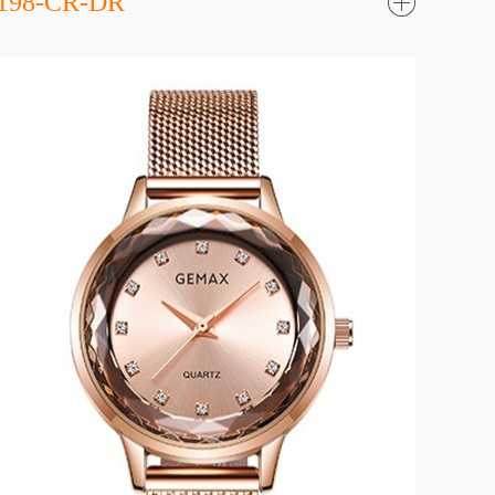
198-CR-DR
了
解更
多