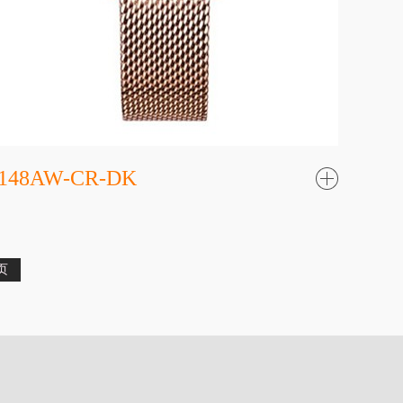
148AW-CR-DK
了
解更
多
页