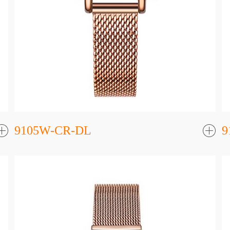
9105W-CR-DL
9
了
解更
解更
多
多