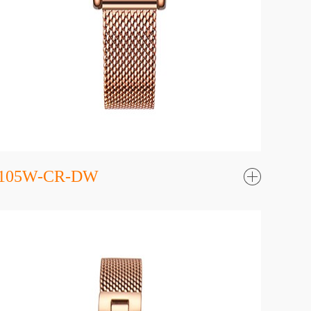
105W-CR-DW
了
解更
多