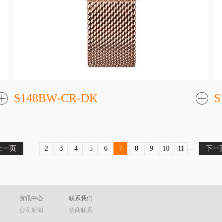
S148BW-CR-DK
S
了
解更
解更
多
多
...
...
上一页
2
3
4
5
6
7
8
9
10
11
下一
资讯中心
联系我们
公司新闻
招商联系