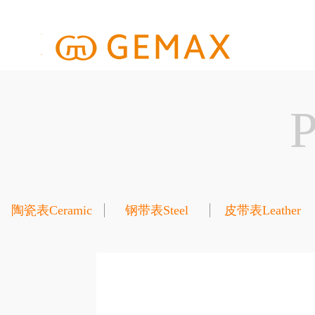
陶瓷表Ceramic
钢带表Steel
皮带表Leather