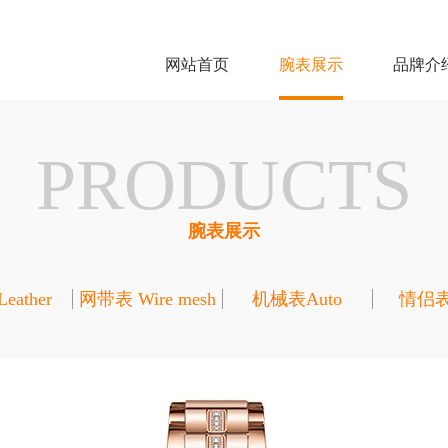
网站首页
腕表展示
品牌介
PRODUCTS
腕表展示
ather
网带表 Wire mesh
机械表Auto
情侣表L
belt