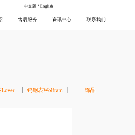
中文版
English
绍
售后服务
资讯中心
联系我们
over
钨钢表Wolfram
饰品
steel