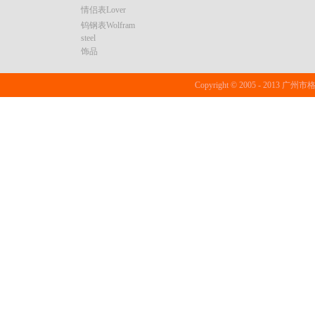
情侣表Lover
钨钢表Wolfram
steel
饰品
Copyright © 2005 - 20