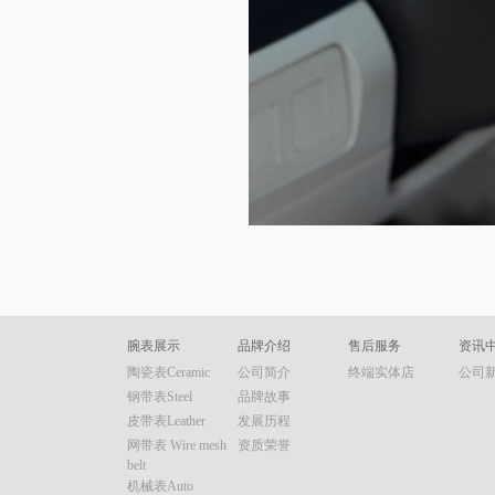
腕表展示
品牌介绍
售后服务
资讯
陶瓷表Ceramic
公司简介
终端实体店
公司
钢带表Steel
品牌故事
皮带表Leather
发展历程
网带表 Wire mesh
资质荣誉
belt
机械表Auto