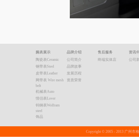
腕表展示
品牌介绍
售后服务
资讯
陶瓷表Ceramic
公司简介
终端实体店
公司
钢带表Steel
品牌故事
皮带表Leather
发展历程
网带表 Wire mesh
资质荣誉
belt
机械表Auto
情侣表Lover
钨钢表Wolfram
steel
饰品
Copyright © 2005 - 20