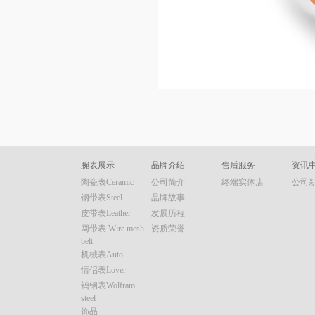
腕表展示
品牌介绍
售后服务
资讯
陶瓷表Ceramic
公司简介
终端实体店
公司
钢带表Steel
品牌故事
皮带表Leather
发展历程
网带表 Wire mesh
资质荣誉
belt
机械表Auto
情侣表Lover
钨钢表Wolfram
steel
饰品