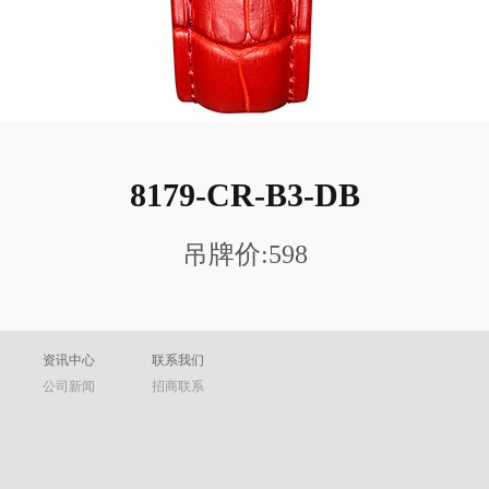
8179-CR-B3-DB
吊牌价:598
资讯中心
联系我们
公司新闻
招商联系