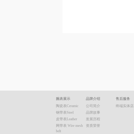
腕表展示
品牌介绍
售后服务
陶瓷表Ceramic
公司简介
终端实体店
钢带表Steel
品牌故事
皮带表Leather
发展历程
网带表 Wire mesh
资质荣誉
belt