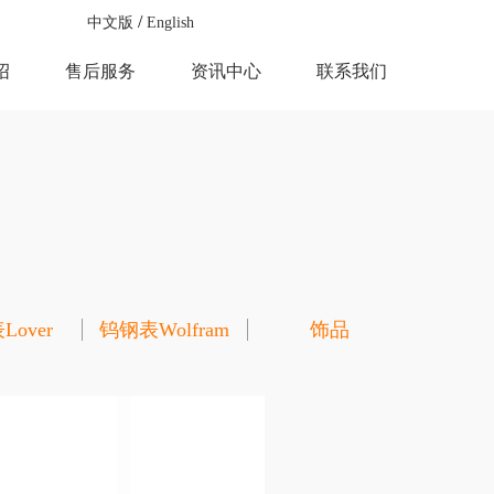
中文版
English
绍
售后服务
资讯中心
联系我们
over
钨钢表Wolfram
饰品
steel