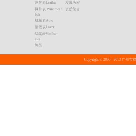
皮带表Leather
发展历程
网带表 Wire mesh
资质荣誉
belt
机械表Auto
情侣表Lover
钨钢表Wolfram
steel
饰品
Copyright © 2005 - 20