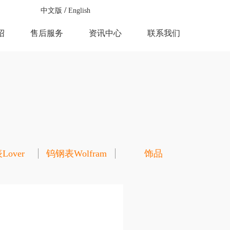
中文版
English
绍
售后服务
资讯中心
联系我们
over
钨钢表Wolfram
饰品
steel