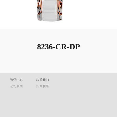
8236-CR-DP
资讯中心
联系我们
公司新闻
招商联系