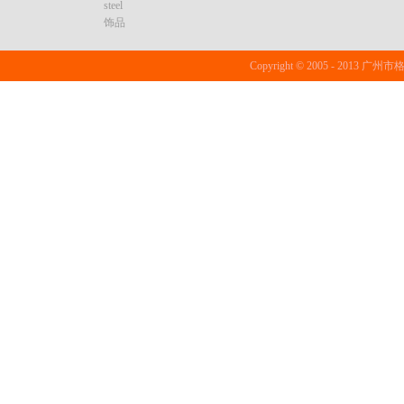
steel
饰品
Copyright © 2005 - 20