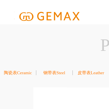
陶瓷表Ceramic
钢带表Steel
皮带表Leather